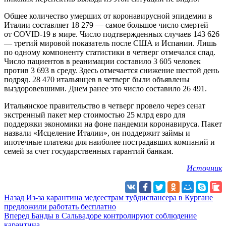
Общее количество умерших от коронавирусной эпидемии в
Италии составляет 18 279 — самое большое число смертей
от COVID-19 в мире. Число подтвержденных случаев 143 626
— третий мировой показатель после США и Испании. Лишь
по одному компоненту статистики в четверг отмечался спад.
Число пациентов в реанимации составило 3 605 человек
против 3 693 в среду. Здесь отмечается снижение шестой день
подряд. 28 470 итальянцев в четверг были объявлены
выздоровевшими. Днем ранее это число составило 26 491.
Итальянское правительство в четверг провело через сенат
экстренный пакет мер стоимостью 25 млрд евро для
поддержки экономики на фоне пандемии коронавируса. Пакет
назвали «Исцеление Италии», он поддержит займы и
ипотечные платежи для наиболее пострадавших компаний и
семей за счет государственных гарантий банкам.
Источник
Назад
Из-за карантина медсестрам тубдиспансера в Кургане
предложили работать бесплатно
Вперед
Банды в Сальвадоре контролируют соблюдение
карантина