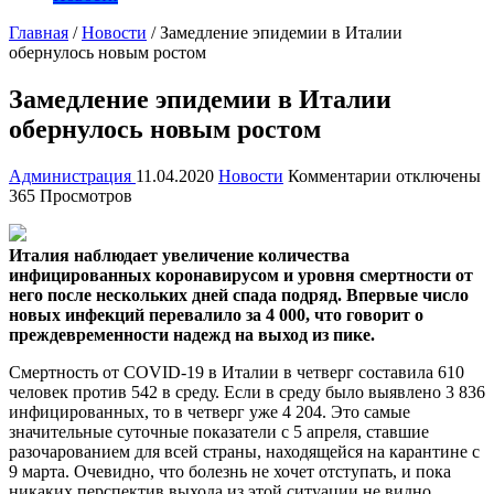
Главная
/
Новости
/
Замедление эпидемии в Италии
обернулось новым ростом
Замедление эпидемии в Италии
обернулось новым ростом
к
Администрация
11.04.2020
Новости
Комментарии
отключены
записи
365 Просмотров
Замедление
эпидемии
в
Италия наблюдает увеличение количества
Италии
инфицированных коронавирусом и уровня смертности от
обернулось
него после нескольких дней спада подряд. Впервые число
новым
новых
инфекций перевалило за 4 000, что говорит о
ростом
преждевременности надежд на выход из пике.
Смертность от COVID-19 в Италии в четверг составила 610
человек против 542 в среду. Если в среду было выявлено 3 836
инфицированных, то в четверг уже 4 204. Это самые
значительные суточные показатели с 5 апреля, ставшие
разочарованием для всей страны, находящейся на карантине с
9 марта. Очевидно, что болезнь не хочет отступать, и пока
никаких перспектив выхода из этой ситуации не видно.