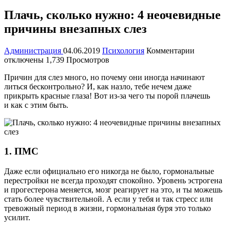
Плачь, сколько нужно: 4 неочевидные
причины внезапных слез
к
Администрация
04.06.2019
Психология
Комментарии
записи
отключены
1,739 Просмотров
Плачь,
Причин для слез много, но почему они иногда начинают
сколько
литься бесконтрольно? И, как назло, тебе нечем даже
нужно:
прикрыть красные глаза! Вот из-за чего ты порой плачешь
4
и как
с этим быть.
неочевид
причины
внезапны
слез
1. ПМС
Даже если официально его никогда не было, гормональные
перестройки не всегда проходят спокойно. Уровень эстрогена
и прогестерона меняется, мозг реагирует на это, и ты можешь
стать более чувствительной. А если у тебя и так стресс или
тревожный период в жизни, гормональная буря это только
усилит.