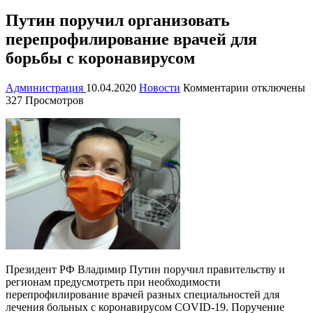
Путин поручил организовать
перепрофилирование врачей для
борьбы с коронавирусом
к
Администрация
10.04.2020
Новости
Комментарии
отключены
записи
327 Просмотров
Путин
поручил
организовать
перепрофили
врачей
для
борьбы
с
коронавирус
Президент РФ Владимир Путин поручил правительству и
регионам предусмотреть при необходимости
перепрофилирование врачей разных специальностей для
лечения
больных с коронавирусом COVID-19. Поручение