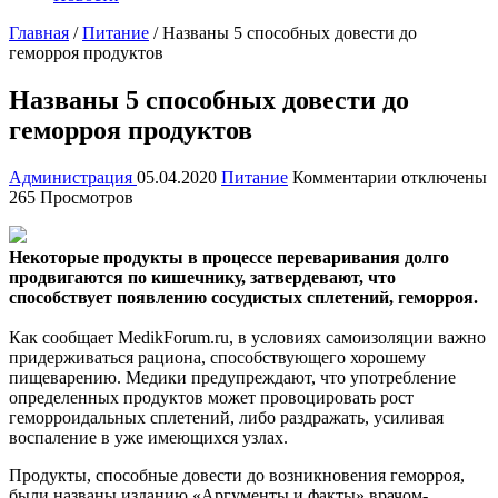
Главная
/
Питание
/
Названы 5 способных довести до
геморроя продуктов
Названы 5 способных довести до
геморроя продуктов
к
Администрация
05.04.2020
Питание
Комментарии
отключены
записи
265 Просмотров
Названы
5
способных
Некоторые продукты в процессе переваривания долго
довести
продвигаются по кишечнику, затвердевают, что
до
способствует появлению сосудистых сплетений, геморроя.
геморроя
продуктов
Как
сообщает MedikForum.ru, в условиях самоизоляции важно
придерживаться рациона, способствующего хорошему
пищеварению. Медики предупреждают, что употребление
определенных продуктов может провоцировать рост
геморроидальных сплетений, либо раздражать, усиливая
воспаление в уже имеющихся узлах.
Продукты, способные довести до возникновения геморроя,
были названы изданию «Аргументы и факты» врачом-