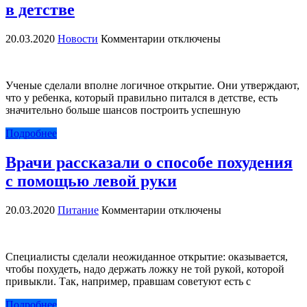
в детстве
к
20.03.2020
Новости
Комментарии
отключены
записи
Успех
человека
Ученые сделали вполне логичное открытие. Они утверждают,
зависит
что у ребенка, который правильно питался в детстве, есть
от
значительно больше шансов построить успешную
его
питания
Подробнее
в
детстве
Врачи рассказали о способе похудения
с помощью левой руки
к
20.03.2020
Питание
Комментарии
отключены
записи
Врачи
рассказали
Специалисты сделали неожиданное открытие: оказывается,
о
чтобы похудеть, надо держать ложку не той рукой, которой
способе
привыкли. Так, например, правшам советуют есть с
похудения
с
Подробнее