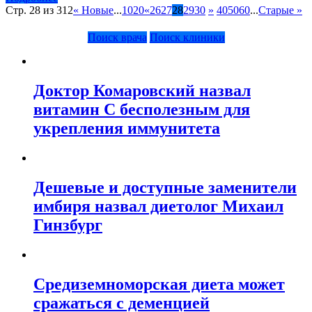
помощью
Стр. 28 из 312
« Новые
...
10
20
«
26
27
28
29
30
»
40
50
60
...
Старые »
левой
руки
Поиск врача
Поиск клиники
Доктор Комаровский назвал
витамин C бесполезным для
укрепления иммунитета
Дешевые и доступные заменители
имбиря назвал диетолог Михаил
Гинзбург
Средиземноморская диета может
сражаться с деменцией