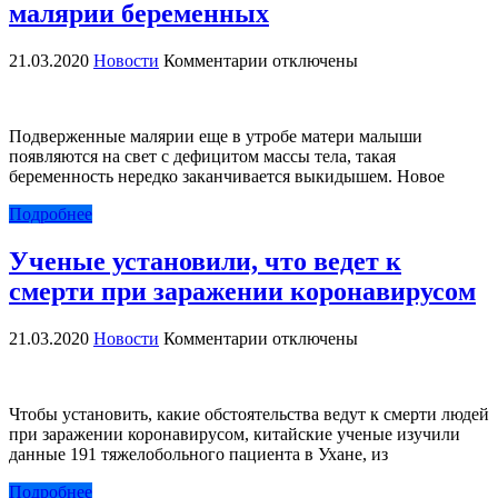
малярии беременных
к
21.03.2020
Новости
Комментарии
отключены
записи
Лекарство
от
Подверженные малярии еще в утробе матери малыши
артрита
появляются на свет с дефицитом массы тела, такая
поможет
беременность нередко заканчивается выкидышем. Новое
при
малярии
Подробнее
беременных
Ученые установили, что ведет к
смерти при заражении коронавирусом
к
21.03.2020
Новости
Комментарии
отключены
записи
Ученые
установили,
Чтобы установить, какие обстоятельства ведут к смерти людей
что
при заражении коронавирусом, китайские ученые изучили
ведет
данные 191 тяжелобольного пациента в Ухане, из
к
смерти
Подробнее
при