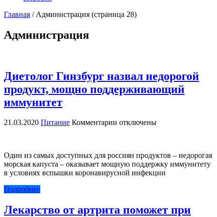
Главная
/
Администрация
(страница 28)
Администрация
Диетолог Гинзбург назвал недорогой
продукт, мощно поддерживающий
иммунитет
к
21.03.2020
Питание
Комментарии
отключены
записи
Диетолог
Гинзбург
Один из самых доступных для россиян продуктов – недорогая
назвал
морская капуста – оказывает мощную поддержку иммунитету
недорогой
в условиях вспышки коронавирусной инфекции
продукт,
мощно
Подробнее
поддерживающий
иммунитет
Лекарство от артрита поможет при