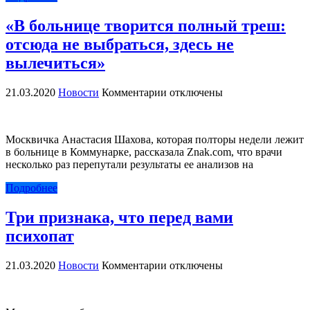
заражении
«В больнице творится полный треш:
коронавирусом
отсюда не выбраться, здесь не
вылечиться»
к
21.03.2020
Новости
Комментарии
отключены
записи
«В
больнице
Москвичка Анастасия Шахова, которая полторы недели лежит
творится
в больнице в Коммунарке, рассказала Znak.com, что врачи
полный
несколько раз перепутали результаты ее анализов на
треш:
отсюда
Подробнее
не
выбраться,
Три признака, что перед вами
здесь
не
психопат
вылечиться»
к
21.03.2020
Новости
Комментарии
отключены
записи
Три
признака,