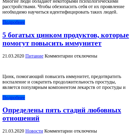
Многие люди обладают некоторыми психологическими
что
расстройствами. Чтобы обезопасить себя от их проявление
перед
необходимо научиться идентифицировать таких людей.
вами
психопат
Подробнее
5 богатых цинком продуктов, которые
помогут повысить иммунитет
к
21.03.2020
Питание
Комментарии
отключены
записи
5
богатых
Цинк, помогающий повысить иммунитет, предотвратить
цинком
воспаление и сократить продолжительность простуды,
продуктов,
является популярным компонентом лекарств от простуды и
которые
помогут
Подробнее
повысить
иммунитет
Определены пять стадий любовных
отношений
к
21.03.2020
Новости
Комментарии
отключены