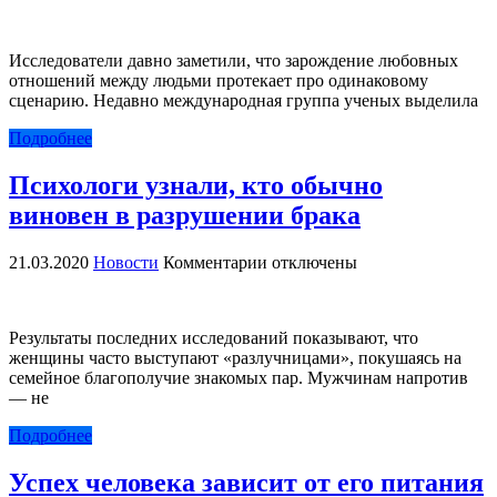
записи
Определены
пять
Исследователи давно заметили, что зарождение любовных
стадий
отношений между людьми протекает про одинаковому
любовных
сценарию. Недавно международная группа ученых выделила
отношений
Подробнее
Психологи узнали, кто обычно
виновен в разрушении брака
к
21.03.2020
Новости
Комментарии
отключены
записи
Психологи
узнали,
Результаты последних исследований показывают, что
кто
женщины часто выступают «разлучницами», покушаясь на
обычно
семейное благополучие знакомых пар. Мужчинам напротив
виновен
— не
в
разрушении
Подробнее
брака
Успех человека зависит от его питания